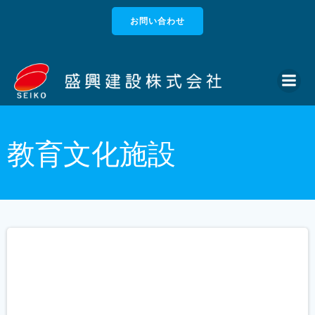
コ
お問い合わせ
ン
テ
ン
ツ
へ
ス
キ
ッ
教育文化施設
プ