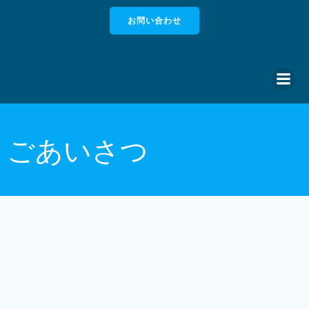
コ
お問い合わせ
ン
テ
ン
ツ
へ
ス
キ
ッ
ごあいさつ
プ