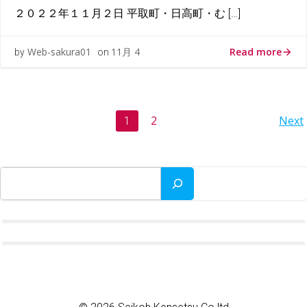
２０２２年１１月２日 平取町・日高町・む […]
Read more
Web-sakura01
11月 4
by
on
Posts
P
Page
2
Next
Page
1
navigation
na
検索