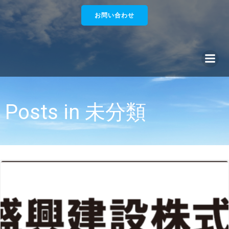
コ
お問い合わせ
ン
テ
ン
ツ
へ
ス
キ
ッ
Posts in 未分類
プ