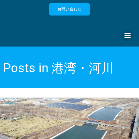
コ
お問い合わせ
ン
テ
ン
ツ
へ
ス
キ
ッ
Posts in 港湾・河川
プ