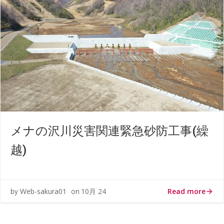
メナの沢川災害関連緊急砂防工事(繰
越)
Read more
Web-sakura01
10月 24
by
on